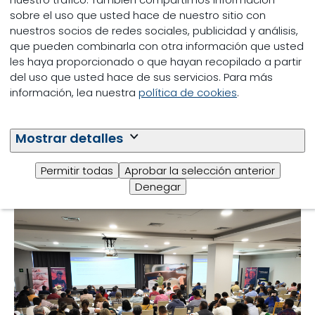
sobre el uso que usted hace de nuestro sitio con
Lanzamiento Sprayfo Delta
nuestros socios de redes sociales, publicidad y análisis,
que pueden combinarla con otra información que usted
Noticias de actualidad
les haya proporcionado o que hayan recopilado a partir
del uso que usted hace de sus servicios. Para más
En Trouw Nutrition vivimos una jornada llena de
información, lea nuestra
política de cookies
.
inspiración y aprendizaje con el lanzamiento de
Sprayfo Delta, nuestra innovadora solución para
el desarrollo saludable de becerras.
Mostrar detalles
08/05/2025
Permitir todas
Aprobar la selección anterior
Leer más
Denegar