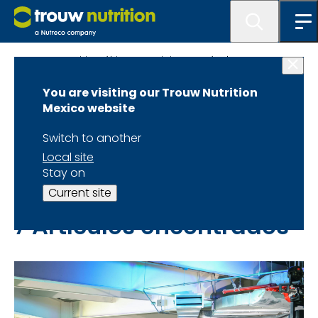
Trouw Nutrition últimas noticias y artículos
You are visiting our Trouw Nutrition
Noticias y eventos
Mexico website
Switch to another
Consulta nuestras noticias y últimos eventos
Local site
Stay on
Current site
7 Artículos encontrados
7 de 7 artículos mostrados