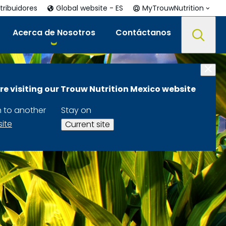
tribuidores
Global website - ES
MyTrouwNutrition
Acerca de Nosotros
Contáctanos
re visiting our Trouw Nutrition Mexico website
h to another
Stay on
site
Current site