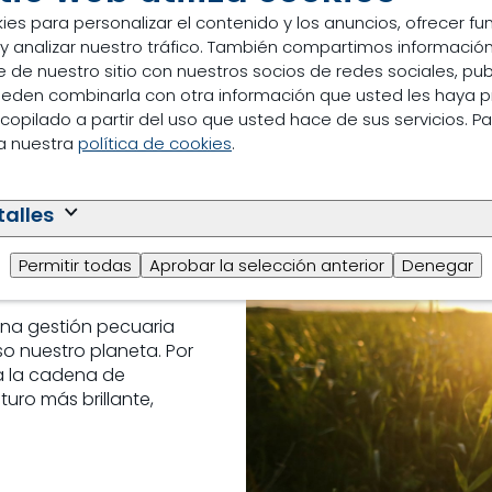
Con presencia en todas
ies para personalizar el contenido y los anuncios, ofrecer f
las operaciones centrad
 y analizar nuestro tráfico. También compartimos información
animal sostenible, el p
 de nuestro sitio con nuestros socios de redes sociales, pub
conocimientos únicos y
pueden combinarla con otra información que usted les haya 
copilado a partir del uso que usted hace de sus servicios. P
ea nuestra
política de cookies
.
talles
Permitir todas
Aprobar la selección anterior
Denegar
ena gestión pecuaria
so nuestro planeta. Por
a la cadena de
turo más brillante,