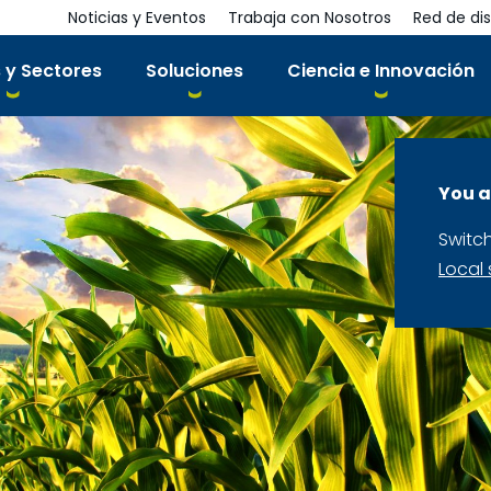
Noticias y Eventos
Trabaja con Nosotros
Red de dis
 y Sectores
Soluciones
Ciencia e Innovación
You a
Switc
Local 