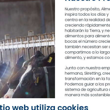
Nuestro propósito, Alime
inspira todos los días 
centra en la realidad 
creciendo rápidamente. 
habitarán la Tierra, y 
alimentos para alimenta
bocas el número creci
también necesitan ser 
compartimos a lo largo
alimento, y estamos c
Junto con nuestra empre
hermana, Skretting, c
transformación en la f
Podemos guiar a los pr
sistema de agricultura ci
manera más sostenible,
crecimiento y, al mism
itio web utiliza cookies
personas de nuestras 