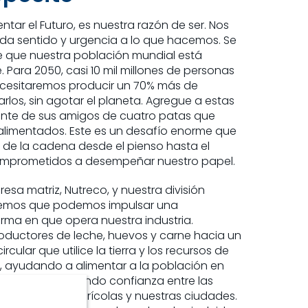
ntar el Futuro, es nuestra razón de ser. Nos
y da sentido y urgencia a lo que hacemos. Se
de que nuestra población mundial está
Para 2050, casi 10 mil millones de personas
necesitaremos producir un 70% más de
rlos, sin agotar el planeta. Agregue a estas
ente de sus amigos de cuatro patas que
alimentados. Este es un desafío enorme que
 de la cadena desde el pienso hasta el
omprometidos a desempeñar nuestro papel.
sa matriz, Nutreco, y nuestra división
reemos que podemos impulsar una
orma en que opera nuestra industria.
oductores de leche, huevos y carne hacia un
rcular que utilice la tierra y los recursos de
 ayudando a alimentar a la población en
o tiempo, generando confianza entre las
comunidades agrícolas y nuestras ciudades.