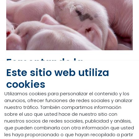
Fomentando la
Este sitio web utiliza
Vitalidad en lechones
cookies
La supervivencia y vitalidad de los lechones siempre
Utilizamos cookies para personalizar el contenido y los
ha sido clave para el desempeño reproductivo de
anuncios, ofrecer funciones de redes sociales y analizar
la cerda. Las pérdidas de lechones consisten en la
nuestro tráfico. También compartimos información
mortalidad perinatal, antes del destete y después
sobre el uso que usted hace de nuestro sitio con
del destete. La mayor parte de la mortalidad antes
nuestros socios de redes sociales, publicidad y análisis,
del destete se produce en los primeros días de vida
que pueden combinarla con otra información que usted
y, en ocasiones, la mortalidad perinatal y posnatal
les haya proporcionado o que hayan recopilado a partir
tiene causas subyacentes comunes. Nacer vivo y