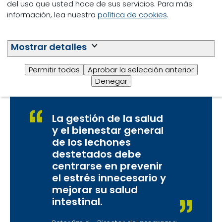
del uso que usted hace de sus servicios. Para más
vital es uno de los factores más críticos que
información, lea nuestra
política de cookies
.
influyen en el potencial de la camada de la cerda.
Leer más
Mostrar detalles
Permitir todas
Aprobar la selección anterior
Denegar
La gestión de la salud
y el bienestar general
de los lechones
destetados debe
centrarse en prevenir
el estrés innecesario y
mejorar su salud
intestinal.