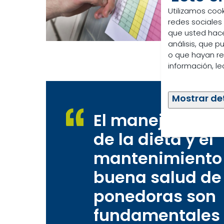
Utilizamos cook
redes sociales
que usted hace
análisis, que 
o que hayan re
información, l
Mostrar de
El manejo cuid
de la dieta y el
mantenimiento 
buena salud de 
ponedoras son
fundamentales