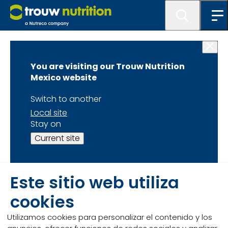
Home
You are visiting our Trouw Nutrition
Catálogo de
Mexico website
Productos
Switch to another
Local site
Stay on
Contamos con una gran variedad de productos
Current site
que se adecuan a las necesidades especificas de
los productores de los distintos sectores
Este sitio web utiliza
0 of 0 Resultados mostrados
cookies
0 Resultados
Utilizamos cookies para personalizar el contenido y los