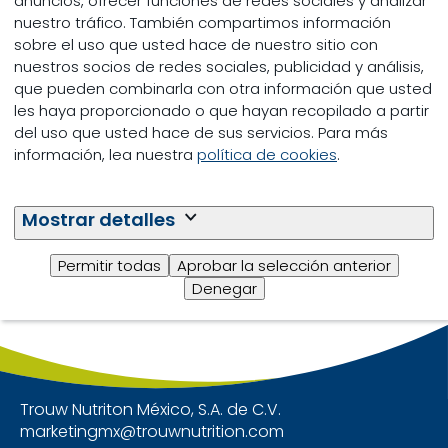
encontrados para
anuncios, ofrecer funciones de redes sociales y analizar
nuestro tráfico. También compartimos información
sobre el uso que usted hace de nuestro sitio con
Propiedades del producto
nuestros socios de redes sociales, publicidad y análisis,
que pueden combinarla con otra información que usted
Marcas
les haya proporcionado o que hayan recopilado a partir
del uso que usted hace de sus servicios. Para más
Especies
información, lea nuestra
política de cookies
.
0 of 0 Resultados
mostrados
Mostrar detalles
Permitir todas
Aprobar la selección anterior
Denegar
Trouw Nutriton México, S.A. de C.V.
marketingmx@trouwnutrition.com