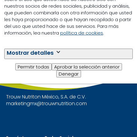
nuestros socios de redes sociales, publicidad y análisis,
Especially at and after weaning, piglets are very
que pueden combinarla con otra información que usted
susceptible to
Salmonella
contamination. A
les haya proporcionado o que hayan recopilado a partir
customised, integrated approach can protect and
del uso que usted hace de sus servicios. Para más
empower the animals against
Salmonella
información, lea nuestra
política de cookies
.
colonisation and invasion and may reduce its
horizontal transmission.
Mostrar detalles
Permitir todas
Aprobar la selección anterior
Denegar
Trouw Nutriton México, S.A. de C.V.
marketingmx@trouwnutrition.com