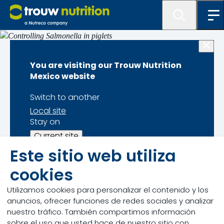
Factores a tomar en cuenta para proporcionar a los
You are visiting our Trouw Nutrition
lechones un inicio nutritivo
Mexico website
Controlling
Switch to another
Local site
Salmonella in
Stay on
Current site
piglets
Este sitio web utiliza
cookies
The presence of
Salmonella
affects performance,
animal health and food safety. To comply with legal
Utilizamos cookies para personalizar el contenido y los
and commercial standards,
Salmonella
control
anuncios, ofrecer funciones de redes sociales y analizar
measures need to be implemented as early as
nuestro tráfico. También compartimos información
possible in the production chain.
sobre el uso que usted hace de nuestro sitio con