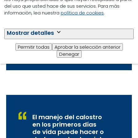
sencilla de medir la
del uso que usted hace de sus servicios. Para más
información, lea nuestra
política de cookies
.
calidad del calostro
Mostrar detalles
Recomendamos utilizar un refractómetro BRIX,
una herramienta sencilla, económica y precisa
para medir el nivel de sólidos de la leche y
Permitir todas
Aprobar la selección anterior
determinar la calidad del calostro. ¡Todo
Denegar
Ganadero debería tener uno!
El manejo del calostro
en los primeros días
de vida puede hacer o