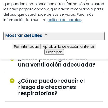
que pueden combinarla con otra información que usted
les haya proporcionado o que hayan recopilado a partir
Preguntas frecuentes
del uso que usted hace de sus servicios. Para más
información, lea nuestra
política de cookies
.
¿Por qué algunos
ganaderos afeitan el lomo
Mostrar detalles
de sus animales?
Permitir todas
Aprobar la selección anterior
Denegar
¿Cómo puedo garantizar
una ventilación adecuada?
¿Cómo puedo reducir el
riesgo de afecciones
respiratorias?