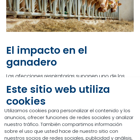
El impacto en el
ganadero
Las afecciones respiratorias suponen uno de los
retos más importantes para la salud, el desarrollo y
Este sitio web utiliza
el rendimiento de los animales. La mayoría de las
veces se traduce en días adicionales de
cookies
alimentación para alcanzar los pesos deseados, lo
que disminuye la rentabilidad del ganadero.
Utilizamos cookies para personalizar el contenido y los
anuncios, ofrecer funciones de redes sociales y analizar
nuestro tráfico. También compartimos información
sobre el uso que usted hace de nuestro sitio con
nuestros socios de redes sociales, publicidad y análisis,