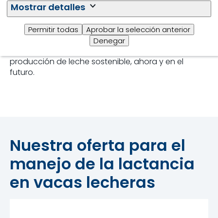
Mostrar detalles
vida y el número de lactancias por vaca al mejorar
la fertilidad, aumentar el rendimiento lácteo por
lactancia y reducir los sacrificios involuntarios. Esto
Permitir todas
Aprobar la selección anterior
no sólo mejorará el rendimiento financiero de la
Denegar
granja, sino que también dará lugar a una
producción de leche sostenible, ahora y en el
futuro.
Nuestra oferta para el
manejo de la lactancia
en vacas lecheras