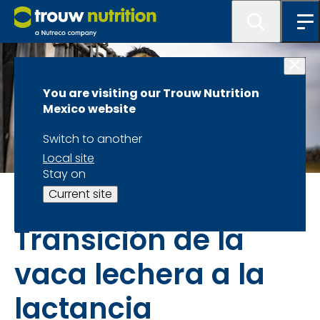
You are visiting our Trouw Nutrition
Mexico website
Switch to another
Local site
Stay on
La salud de las vacas lecheras
Current site
Transición de la
vaca lechera a la
lactancia