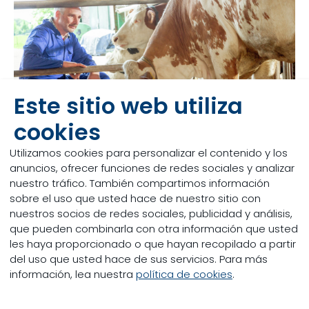
Este sitio web utiliza
cookies
Utilizamos cookies para personalizar el contenido y los
anuncios, ofrecer funciones de redes sociales y analizar
nuestro tráfico. También compartimos información
sobre el uso que usted hace de nuestro sitio con
El impacto en el
nuestros socios de redes sociales, publicidad y análisis,
que pueden combinarla con otra información que usted
ganadero
les haya proporcionado o que hayan recopilado a partir
del uso que usted hace de sus servicios. Para más
Una buena gestión del periodo de transición, junto
información, lea nuestra
política de cookies
.
con una dieta bien equilibrada, aumentará el
rendimiento diario de una vaca a lo largo de su