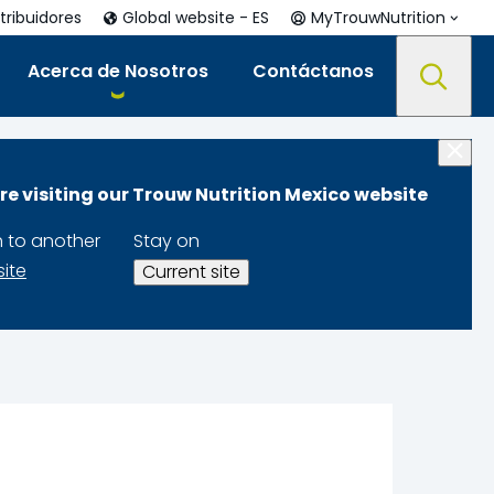
tribuidores
Global website - ES
MyTrouwNutrition
Acerca de Nosotros
Contáctanos
re visiting our Trouw Nutrition Mexico website
ión para vacas
h to another
Stay on
site
Current site