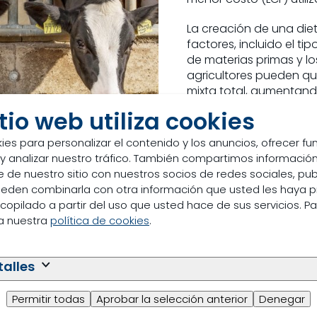
La creación de una di
factores, incluido el tip
de materias primas y lo
agricultores pueden qu
mixta total, aumentando
itio web utiliza cookies
NutriOpt ofrece una ga
rumen y para medir los 
ies para personalizar el contenido y los anuncios, ofrecer f
 y analizar nuestro tráfico. También compartimos información
 de nuestro sitio con nuestros socios de redes sociales, pub
pueden combinarla con otra información que usted les haya 
copilado a partir del uso que usted hace de sus servicios. P
o
ea nuestra
política de cookies
.
egida para aumentar el
 o la eficiencia general
talles
a la decisión correcta
Permitir todas
Aprobar la selección anterior
Denegar