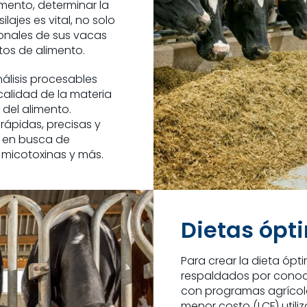
imento, determinar la
ajes es vital, no solo
ionales de sus vacas
tos de alimento.
análisis procesables
calidad de la materia
s del alimento.
rápidas, precisas y
s en busca de
 micotoxinas y más.
Dietas ópt
Para crear la dieta ópt
respaldados por conoc
con programas agrícol
menor costo (LCF) utili