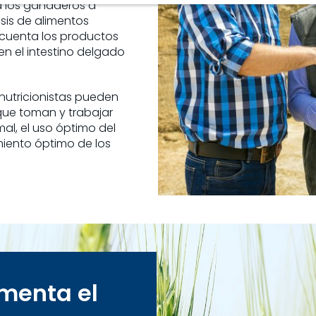
a los ganaderos a
isis de alimentos
 cuenta los productos
en el intestino delgado
 nutricionistas pueden
que toman y trabajar
mal, el uso óptimo del
imiento óptimo de los
imenta el