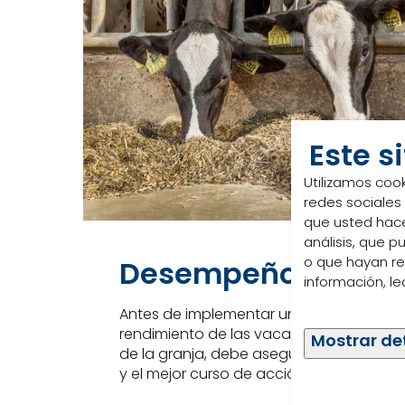
Este s
Utilizamos cook
redes sociales
que usted hace
análisis, que 
o que hayan re
Desempeño óptim
información, l
Antes de implementar una estrategia el
rendimiento de las vacas, la salud animal
Mostrar de
de la granja, debe asegurarse de que se
y el mejor curso de acción.