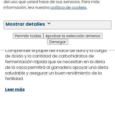
del uso que usted hace de sus servicios. Para más
información, lea nuestra
política de cookies
.
Mejorar la salud y
Mostrar detalles
fertilidad en las Vacas
Permitir todas
Aprobar la selección anterior
Lecheras
Denegar
Comprender el papel del índice de fibra y la carga
de ácido y la cantidad de carbohidratos de
fermentación rápida que se necesitan en la dieta
de la vaca permitirá al ganadero apoyar una dieta
saludable y asegurar un buen rendimiento de la
fertilidad.
Leer más