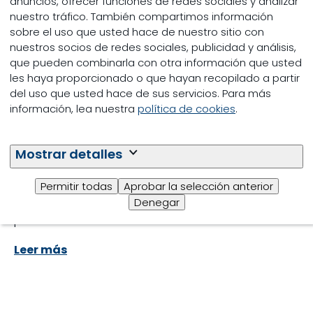
anuncios, ofrecer funciones de redes sociales y analizar
Manejo de la
nuestro tráfico. También compartimos información
Deshidratación por
sobre el uso que usted hace de nuestro sitio con
nuestros socios de redes sociales, publicidad y análisis,
Diarrea en becerros
que pueden combinarla con otra información que usted
les haya proporcionado o que hayan recopilado a partir
del uso que usted hace de sus servicios. Para más
Los becerros suelen llegar a las explotaciones de
información, lea nuestra
política de cookies
.
vacuno de carne procedentes de diversos lugares,
lo que provoca estrés, inmunosupresión y
exposición a diferentes virus y bacterias. El
Mostrar detalles
resultado es a menudo la diarrea, un problema de
salud común en los becerros jóvenes, que conduce
Permitir todas
Aprobar la selección anterior
a pérdidas causadas por el aumento de la
Denegar
mortalidad o el compromiso del desarrollo y el
potencial futuros.
Leer más