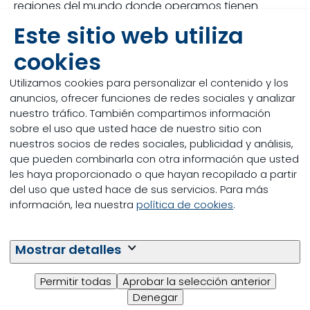
regiones del mundo donde operamos tienen
diferentes prioridades y enfoques en torno a la
Este sitio web utiliza
sostenibilidad. Cuando se trata de ingredientes, las
tres principales preocupaciones generales son:
cookies
Utilizamos cookies para personalizar el contenido y los
Libre de deforestación
anuncios, ofrecer funciones de redes sociales y analizar
Huella de carbono baja
nuestro tráfico. También compartimos información
sobre el uso que usted hace de nuestro sitio con
Ingredientes novedosos / circulares (para
nuestros socios de redes sociales, publicidad y análisis,
reducir la presión sobre la cadena
que pueden combinarla con otra información que usted
alimentaria)
les haya proporcionado o que hayan recopilado a partir
del uso que usted hace de sus servicios. Para más
Nos esforzamos por avanzar en los tres frentes. En
información, lea nuestra
política de cookies
.
diciembre de 2020, nuestro equipo de
adquisiciones de Trouw Nutrition adoptó una
política de abastecimiento sostenible
junto con
Mostrar detalles
nuestra división de Nutreco, Skretting, para eliminar
el riesgo de deforestación en la cadena de
Permitir todas
Aprobar la selección anterior
suministro. Nuestro equipo de Formulación está
Denegar
desarrollando herramientas que nos permitirán