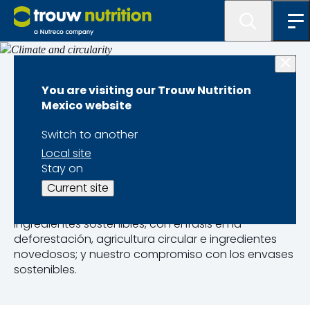
4.1 Sutentabilidad
You are visiting our Trouw Nutrition
Mexico website
Clima y
Switch to another
circularidad
Local site
Stay on
Current site
Nuestro pilar de clima y circularidad se centra en
tres temas principales: cambio climático;
ingredientes sostenibles, con énfasis en la
deforestación, agricultura circular e ingredientes
novedosos; y nuestro compromiso con los envases
sostenibles.