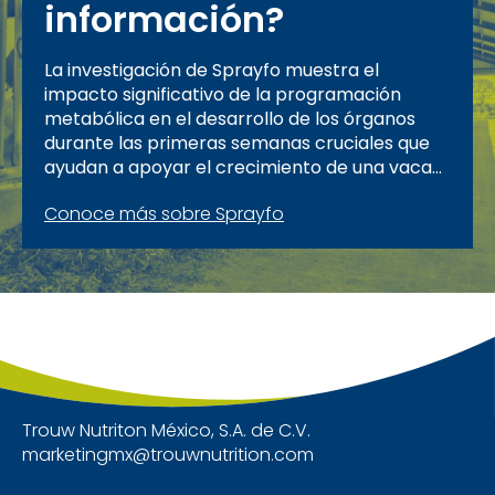
información?
La investigación de Sprayfo muestra el
impacto significativo de la programación
metabólica en el desarrollo de los órganos
durante las primeras semanas cruciales que
ayudan a apoyar el crecimiento de una vaca
más robusta con un mayor rendimiento más
Conoce más sobre Sprayfo
adelante en la vida.
Trouw Nutriton México, S.A. de C.V.
marketingmx@trouwnutrition.com