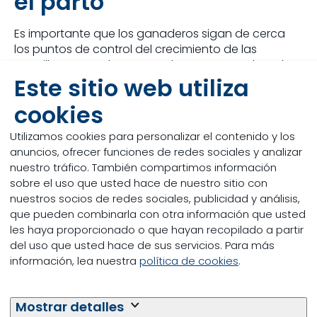
el parto
Es importante que los ganaderos sigan de cerca
los puntos de control del crecimiento de las
vaquillas, que se basan en el peso corporal maduro
Este sitio web utiliza
de la raza. La capacidad de las vaquillas para
alcanzar estos hitos tendrá un impacto significativo
cookies
en la estructura de costes y la rentabilidad de la
granja.
Utilizamos cookies para personalizar el contenido y los
anuncios, ofrecer funciones de redes sociales y analizar
Leer más
nuestro tráfico. También compartimos información
sobre el uso que usted hace de nuestro sitio con
nuestros socios de redes sociales, publicidad y análisis,
que pueden combinarla con otra información que usted
les haya proporcionado o que hayan recopilado a partir
del uso que usted hace de sus servicios. Para más
información, lea nuestra
política de cookies
.
Mostrar detalles