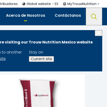
tribuidores
Global website - ES
MyTrouwNutrition
Acerca de Nosotros
Contáctanos
re visiting our Trouw Nutrition Mexico website
h to another
Stay on
site
Current site