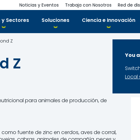
Noticias y Eventos
Trabaja con Nosotros
Red de dis
 y Sectores
Soluciones
Ciencia e Innovación
iBond Z
You a
nd Z
Switc
Local 
 nutricional para animales de producción, de
o como fuente de zinc en cerdos, aves de corral,
ovejas, cabras, animales de compañía, peces y