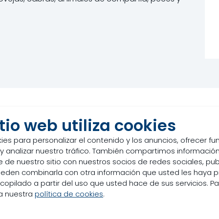
Análisis garanti
itio web utiliza cookies
Hidroxicloruro de Zinc
ies para personalizar el contenido y los anuncios, ofrecer f
 y analizar nuestro tráfico. También compartimos información
 de nuestro sitio con nuestros socios de redes sociales, pub
rir).
pueden combinarla con otra información que usted les haya 
copilado a partir del uso que usted hace de sus servicios. P
ea nuestra
política de cookies
.