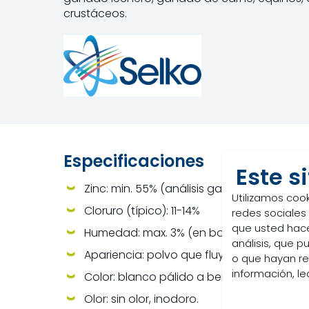
crustáceos.
Especificaciones
Este s
Zinc: min. 55% (análisis garantizado).
Utilizamos cook
Cloruro (típico): 11-14%
redes sociales
que usted hace
Humedad: max. 3% (en bolsa original sin ab
análisis, que 
Apariencia: polvo que fluye libremente.
o que hayan re
información, l
Color: blanco pálido a beige.
Olor: sin olor, inodoro.