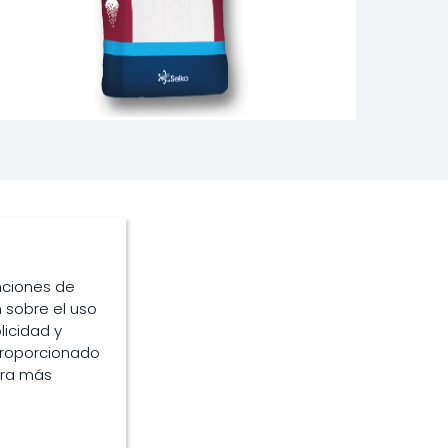
zado
unciones de
 sobre el uso
licidad y
proporcionado
ara más