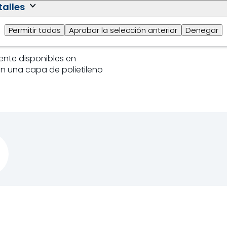
talles
te limpio y seco por
ños después de la fecha de
Permitir todas
Aprobar la selección anterior
Denegar
lmacenamiento
nte disponibles en
n una capa de polietileno