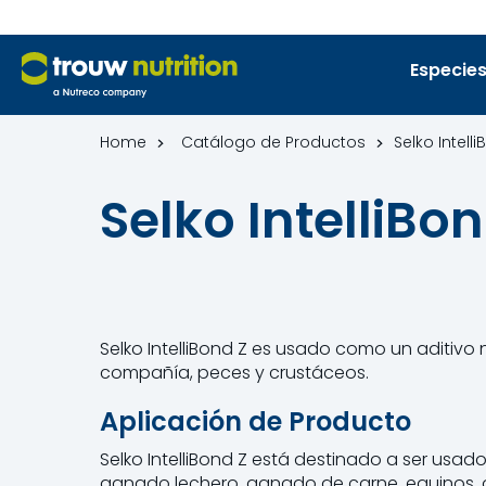
Especies
Home
Catálogo de Productos
Selko Intell
Selko IntelliBo
Selko IntelliBond Z es usado como un aditivo
compañía, peces y crustáceos.
Aplicación de Producto
Selko IntelliBond Z está destinado a ser usad
ganado lechero, ganado de carne, equinos, 