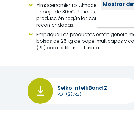
Mostrar de
Almacenamiento: Almacenar en un ambien
debajo de 30oC. Periodo de validez: 3 a
producción según las condiciones de a
recomendadas.
Empaque: Los productos están generalme
bolsas de 25 kg de papel multicapas y co
(PE) para estibar en tarima.
Selko IntelliBond Z
PDF
(237kB)