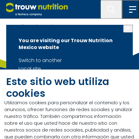
Catálogo de Productos
You are visiting our Trouw Nutrition
Mexico website
Switch to another
Local site
Stay on
Este sitio web utiliza
Trouw Nutriton México, S.A. de C.V.
Current site
marketingmx@trouwnutrition.com
cookies
Utilizamos cookies para personalizar el contenido y los
anuncios, ofrecer funciones de redes sociales y analizar
nuestro tráfico. También compartimos información
Encuéntranos en Redes Sociales
sobre el uso que usted hace de nuestro sitio con
nuestros socios de redes sociales, publicidad y análisis,
que pueden combinarla con otra información que usted