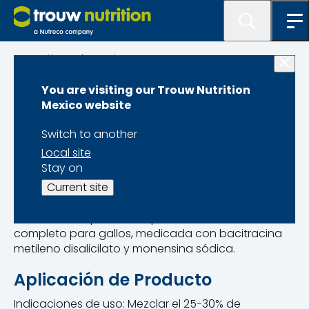
Catálogo de Productos
You are visiting our Trouw Nutrition
Nucleopellet Gallos
Mexico website
35%
Switch to another
Local site
Stay on
Current site
Concentrado peletizado para elaborar alimento
completo para gallos, medicada con bacitracina
metileno disalicilato y monensina sódica.
Aplicación de Producto
Indicaciones de uso: Mezclar el 25-30% de