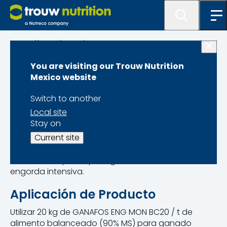
Catálogo de Productos
You are visiting our Trouw Nutrition
Ganafos Eng Mon
Mexico website
BC20
Switch to another
Local site
Stay on
Current site
Premezcla especial para ganado bovino en
engorda intensiva.
Aplicación de Producto
Utilizar 20 kg de GANAFOS ENG MON BC20 / t de
alimento balanceado (90% MS) para ganado