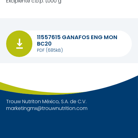
Excipiente c.b.p. 1,000 g
11557615 GANAFOS ENG MON
BC20
PDF
(685kB)
Trouw Nutriton México, S.A. de C.V.
marketingmx@trouwnutrition.com