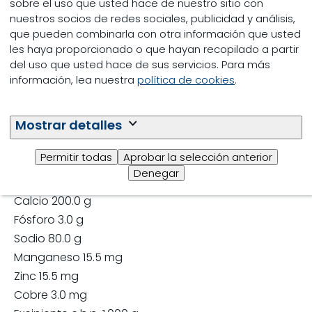
sobre el uso que usted hace de nuestro sitio con
nuestros socios de redes sociales, publicidad y análisis,
Especificaciones
que pueden combinarla con otra información que usted
les haya proporcionado o que hayan recopilado a partir
Presentación: Sacos de polipropileno con un
del uso que usted hace de sus servicios. Para más
contenido neto de 20 kg.
información, lea nuestra
política de cookies
.
Advertencias: No se debe administrar como
alimento único. No ofrecer a otras especies.
Mantenerse en lugar seco y protegido de la luz
Mostrar detalles
solar.
Permitir todas
Aprobar la selección anterior
Análisis garantizado
Denegar
Calcio 200.0 g
Fósforo 3.0 g
Sodio 80.0 g
Manganeso 15.5 mg
Zinc 15.5 mg
Cobre 3.0 mg