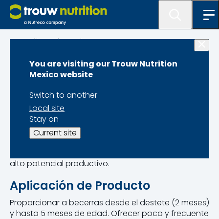
Catálogo de Productos
You are visiting our Trouw Nutrition
Feed Calf 16
Mexico website
Switch to another
Local site
Stay on
Alimento completo para ofrecer a becerras
Current site
después del destete. Diseñado para acelerar el
desarrollo ruminal y el crecimiento de becerras de
alto potencial productivo.
Aplicación de Producto
Proporcionar a becerras desde el destete (2 meses)
y hasta 5 meses de edad. Ofrecer poco y frecuente