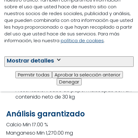
sobre el uso que usted hace de nuestro sitio con
nuestros socios de redes sociales, publicidad y análisis,
que pueden combinarla con otra información que usted
les haya proporcionado o que hayan recopilado a partir
del uso que usted hace de sus servicios. Para más
Especificaciones
información, lea nuestra
política de cookies
.
Tipo de animales: Utilizar exclusivamente en la
elaboración de alimento balanceado iniciador
Mostrar detalles
para becerras lactantes desde el nacimiento
hasta los 3 meses de edad.
Permitir todas
Aprobar la selección anterior
Dosis: Utilizar 30 kg por tonelada de alimento.
Denegar
Presentación: Saco de papel multicapas con un
contenido neto de 30 kg
Análisis garantizado
Calcio Min 17.00 %
Manganeso Min 1,270.00 mg