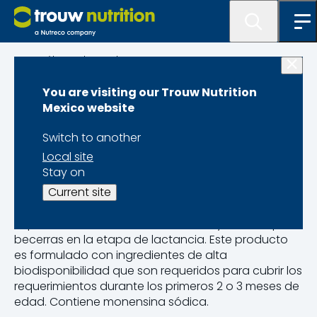
Catálogo de Productos
You are visiting our Trouw Nutrition
Farmix Iniciador 7
Mexico website
Dc
Switch to another
Local site
Stay on
Current site
Suplemento de minerales, vitaminas y aditivos para
becerras en la etapa de lactancia. Este producto
es formulado con ingredientes de alta
biodisponibilidad que son requeridos para cubrir los
requerimientos durante los primeros 2 o 3 meses de
edad. Contiene monensina sódica.