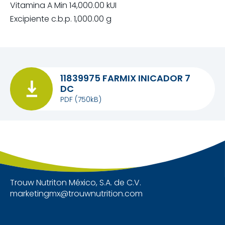
Vitamina A Min 14,000.00 kUI
Excipiente c.b.p. 1,000.00 g
11839975 FARMIX INICADOR 7
DC
PDF
(750kB)
Trouw Nutriton México, S.A. de C.V.
marketingmx@trouwnutrition.com