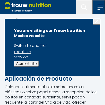
Catálogo de Productos
You are visiting our Trouw Nutrition
Baby Chick
Mexico website
Switch to another
Local site
Stay on
AUTORIZACIÓN SAGARPA A-5076-132
Current site
Alimento preiniciador micropeletizado para aves.
Aplicación de Producto
Colocar el alimento al inicio sobre charolas
plásticas o sobre papel desde la recepción de los
pollitos en cantidad suficiente, servir poco y
frecuente, a partir del 5° día de vida, ofrecer