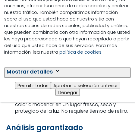
anuncios, ofrecer funciones de redes sociales y analizar
nuestro tráfico. También compartimos información
Beneficios
sobre el uso que usted hace de nuestro sitio con
nuestros socios de redes sociales, publicidad y análisis,
Nutrición de excelencia
que pueden combinarla con otra información que usted
les haya proporcionado o que hayan recopilado a partir
Excelente conformación de las aves
del uso que usted hace de sus servicios. Para más
Salud intestinal libre de trastornos digestivos
información, lea nuestra
política de cookies
.
Especificaciones
Mostrar detalles
Vía de administración: Oral.
Permitir todas
Aprobar la selección anterior
Advertencias: No colocar el alimento debajo ni
Denegar
muy cerca de las criadoras u otra fuente de
calor almacenar en un lugar fresco, seco y
protegido de la luz. No requiere tiempo de retiro.
Análisis garantizado