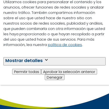
Utilizamos cookies para personalizar el contenido y los
Speakers
anuncios, ofrecer funciones de redes sociales y analizar
nuestro tráfico. También compartimos información
sobre el uso que usted hace de nuestro sitio con
En AgriVision nos unimos para trabajar hacia un
nuestros socios de redes sociales, publicidad y análisis,
sistema alimentario que garantice que las
que pueden combinarla con otra información que usted
generaciones venideras tengan las proteínas
les haya proporcionado o que hayan recopilado a partir
saludables y nutritivas que necesitan para
del uso que usted hace de sus servicios. Para más
prosperar y transmitir una vida y un planeta
información, lea nuestra
política de cookies
.
saludables a las generaciones venideras. Nuestros
Speakers de 2021 esperan inspirarte y empoderarte
a ti y a tus objetivos hacia esta visión compartida
Mostrar detalles
para el futuro.
Permitir todas
Aprobar la selección anterior
¡Se agregarán más Speakers
en el próximo
Denegar
período, ¡así que mantente sintonizados!