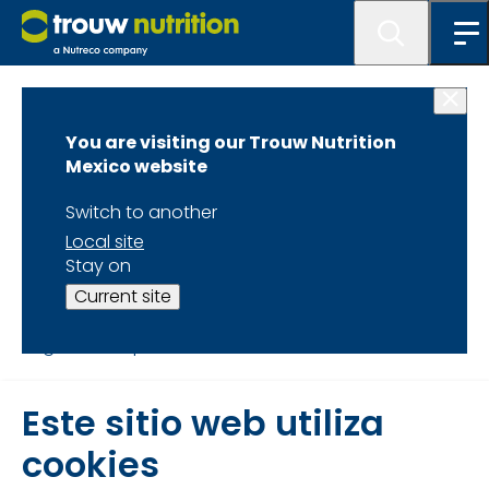
You are visiting our Trouw Nutrition
Mexico website
CONFERENCIA VIRTUAL
Switch to another
LÍDER EN LA INDUSTRIA
PARA EL SECTOR AGROPECUARIO
Local site
Stay on
Creando El Futuro
7 DE OCTUBRE DE 2021
Current site
Regístrate Aquí
Este sitio web utiliza
cookies
Planta Águila