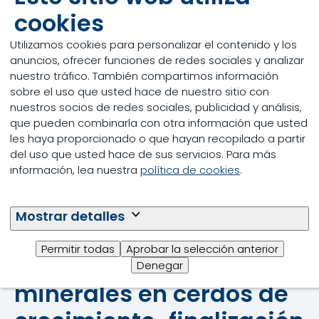
Los productores de cerdos y los nutricionistas
cookies
pueden evitar estos problemas proporcionando la
fuente de oligoelementos más biodisponible,
Utilizamos cookies para personalizar el contenido y los
capaz de satisfacer las necesidades del cerdo de
anuncios, ofrecer funciones de redes sociales y analizar
una manera consistente y rentable. Lograr un
nuestro tráfico. También compartimos información
suministro constante de un nivel optimizado de
sobre el uso que usted hace de nuestro sitio con
oligoelementos es importante para mantener el
nuestros socios de redes sociales, publicidad y análisis,
rendimiento, la salud y el bienestar de los cerdos de
que pueden combinarla con otra información que usted
crecimiento-finalización.
les haya proporcionado o que hayan recopilado a partir
del uso que usted hace de sus servicios. Para más
información, lea nuestra
política de cookies
.
Mostrar detalles
Nuestra oferta en la
Permitir todas
Aprobar la selección anterior
optimización de
Denegar
minerales en cerdos de