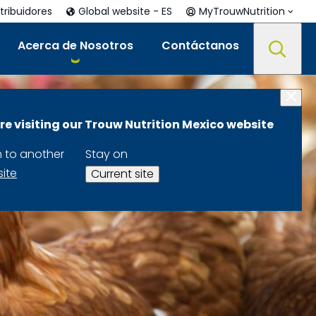
tribuidores
Global website - ES
MyTrouwNutrition
Acerca de Nosotros
Contáctanos
re visiting our Trouw Nutrition Mexico website
h to another
Stay on
site
Current site