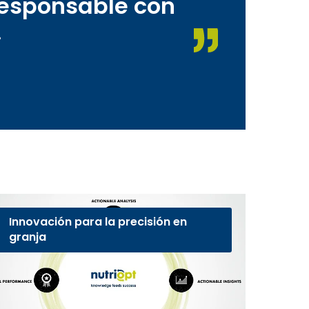
responsable con
.
Innovación para la precisión en
granja