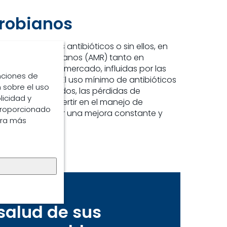
crobianos
s con menos antibióticos o sin ellos, en
 a los antimicrobianos (AMR) tanto en
arían según el mercado, influidas por las
unciones de
gunos clientes. El uso mínimo de antibióticos
 sobre el uso
os huevos dañados, las pérdidas de
licidad y
s. Por ello, invertir en el manejo de
proporcionado
ayudar a impulsar una mejora constante y
ara más
salud de sus