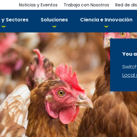
Noticias y Eventos
Trabaja con Nosotros
Red de dis
 y Sectores
Soluciones
Ciencia e Innovación
You a
Switc
Local 