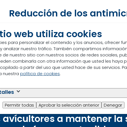
Reducción de los antimi
En todo el mundo se producen cada vez más ponedora
itio web utiliza cookies
respuesta a la creciente incidencia de la resistencia
animales como en humanos. Las tasas de reducción v
ies para personalizar el contenido y los anuncios, ofrecer f
preferencias del gobierno, el segmento minorista y al
 y analizar nuestro tráfico. También compartimos información
para proteger su eficacia puede ayudar a prevenir l
 de nuestro sitio con nuestros socios de redes sociales, pub
producción y la posibilidad de enfermedades intratable
pueden combinarla con otra información que usted les haya 
alimentos balanceados, la granja y la salud puede 
copilado a partir del uso que usted hace de sus servicios. P
sostenible del rendimiento.
ea nuestra
política de cookies
.
talles
Permitir todas
Aprobar la selección anterior
Denegar
avícultores a mantener la 