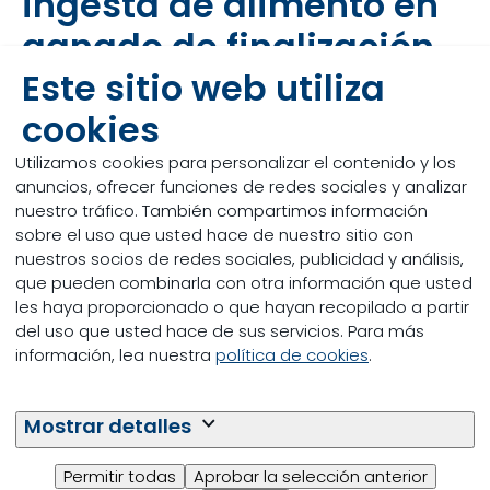
ingesta de alimento en
ganado de finalización
Este sitio web utiliza
La ingesta constante de una dieta bien equilibrada
cookies
sienta las bases para un crecimiento óptimo de los
animales de engorde y la eficiencia económica de
Utilizamos cookies para personalizar el contenido y los
los Ganaderos. Considere la palatabilidad, la
anuncios, ofrecer funciones de redes sociales y analizar
degradabilidad y la presencia de sustancias
nuestro tráfico. También compartimos información
antinutricionales en la materia seca, y minimice los
sobre el uso que usted hace de nuestro sitio con
cambios en el pH del rumen para mejorar la salud y
nuestros socios de redes sociales, publicidad y análisis,
el rendimiento de los animales a largo plazo.
que pueden combinarla con otra información que usted
les haya proporcionado o que hayan recopilado a partir
Leer más
del uso que usted hace de sus servicios. Para más
información, lea nuestra
política de cookies
.
Mostrar detalles
De todos los costos
Permitir todas
Aprobar la selección anterior