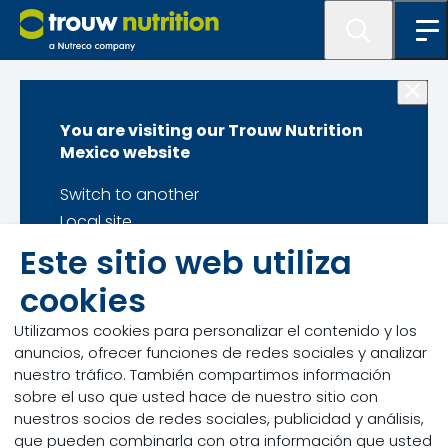
Home
You are visiting our Trouw Nutrition
Suscripción al
Mexico website
Newsletter
Switch to another
Local site
Stay on
Este sitio web utiliza
Current site
cookies
Utilizamos cookies para personalizar el contenido y los
Gracias por su
anuncios, ofrecer funciones de redes sociales y analizar
confirmación para
nuestro tráfico. También compartimos información
sobre el uso que usted hace de nuestro sitio con
recibir nuestro
nuestros socios de redes sociales, publicidad y análisis,
Newsletter
que pueden combinarla con otra información que usted