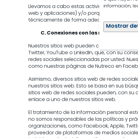
información, l
Llevamos a cabo estas actividades con su con
web y aplicaciones) y/o porque tenemos un i
técnicamente de forma adecuada y para mejo
Mostrar de
C. Conexiones con las redes sociales
Nuestros sitios web pueden contener varias 
Twitter, YouTube o LinkedIn, que, con su cons
redes sociales seleccionadas por usted. Nues
como nuestras páginas de Nutreco en Facebook
Asimismo, diversos sitios web de redes socia
nuestros sitios web. Esto se basa en sus bú
sitios web de redes sociales pueden, con su 
enlace a uno de nuestros sitios web.
El tratamiento de la información personal est
no somos responsables de las políticas y prác
organizaciones, como Facebook, Apple, Twitte
proveedor de plataformas de medios sociales,