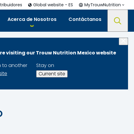
tribuidores
Global website - ES
MyTrouwNutrition
Acerca de Nosotros
Contáctanos
ENTES, PROVEEDORES Y SOCIOS COMERCIALES
re visiting our Trouw Nutrition Mexico website
AD DE LOS
h to another
Stay on
 Y SOCIOS
site
Current site
O