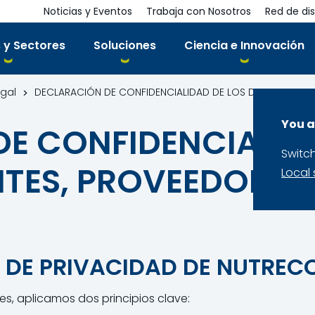
Noticias y Eventos
Trabaja con Nosotros
Red de dis
 y Sectores
Soluciones
Ciencia e Innovación
egal
DECLARACIÓN DE CONFIDENCIALIDAD DE LOS DATOS DE CLI
You a
E CONFIDENCIALID
Switc
NTES, PROVEEDORES
Local 
 DE PRIVACIDAD DE NUTREC
, aplicamos dos principios clave: