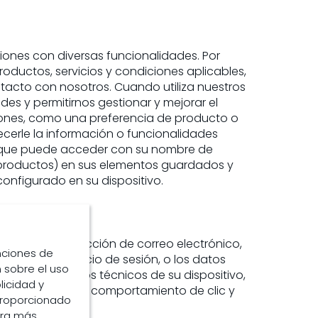
ciones con diversas funcionalidades. Por
oductos, servicios y condiciones aplicables,
tacto con nosotros. Cuando utiliza nuestros
es y permitirnos gestionar y mejorar el
aciones, como una preferencia de producto o
ecerle la información o funcionalidades
la que puede acceder con su nombre de
y productos) en sus elementos guardados y
onfigurado en su dispositivo.
su nombre, dirección de correo electrónico,
unciones de
, datos de inicio de sesión, o los datos
 sobre el uso
ones, y los datos técnicos de su dispositivo,
licidad y
ros sitios web, su comportamiento de clic y
proporcionado
ara más