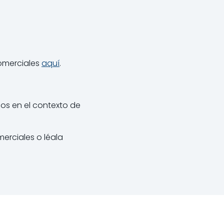
comerciales
aquí
.
os en el contexto de
erciales o léala