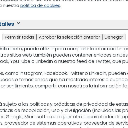
ea nuestra
política de cookies
.
sentimiento (por ejemplo, cuando utilizamos cookies de 
nterés legítimo (por ejemplo, cuando ofrecemos sitios w
rar su rendimiento).
talles
Permitir todas
Aprobar la selección anterior
Denegar
funcionalidades para compartir en redes sociales, como
entimiento, puede utilizar para compartir la información 
tros sitios web también pueden contener enlaces a nuest
, YouTube o LinkedIn o nuestro feed de Twitter, que pue
les, como Instagram, Facebook, Twitter o LinkedIn, puede
squedas o temas en los que ha mostrado interés o cuando
consentimiento, compartir con nosotros la información fa
á sujeto a las políticas y prácticas de privacidad de es
ticas de recopilación, uso y divulgación (incluidas las 
r, Google, Microsoft o cualquier otro desarrollador de ap
 proveedor de sistemas operativos, proveedor de servici