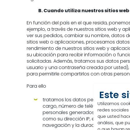
B. Cuando utiliza nuestros sitios web
En función del país en el que resida, ponemos
ejemplo, a través de nuestros sitios web y a
ver sus pedidos, cambiar su nombre, datos d
sitios web o aplicaciones, procesamos datos t
rendimiento de nuestros sitios web y aplicac
su ubicación para recibir información o func
solicitadas. Además, tratamos sus datos per
usuario y una contraseña creada por usted),
para permitirle compartirlos con otras perso
Para ello
Este s
tratamos los datos personales que ha 
Utilizamos cook
cargo, número de teléfono, dirección 
redes sociales
personales generados por las funcional
que usted hace
como su dirección IP, el navegador de 
análisis, que 
navegación y la duración de su sesión
o que hayan re