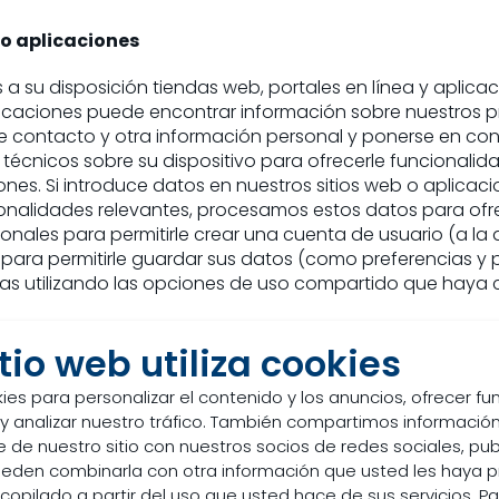
 o aplicaciones
 a su disposición tiendas web, portales en línea y aplica
plicaciones puede encontrar información sobre nuestros pr
e contacto y otra información personal y ponerse en con
écnicos sobre su dispositivo para ofrecerle funcionalidad
iones. Si introduce datos en nuestros sitios web o aplic
ionalidades relevantes, procesamos estos datos para ofr
sonales para permitirle crear una cuenta de usuario (a 
 para permitirle guardar sus datos (como preferencias 
nas utilizando las opciones de uso compartido que haya c
itio web utiliza cookies
introducido en nuestros sitios web y aplicaciones, como 
ies para personalizar el contenido y los anuncios, ofrecer f
o cualquier otra información que haya añadido a su cuenta
 y analizar nuestro tráfico. También compartimos información
idades que ha utilizado en nuestros sitios web y aplicaci
 de nuestro sitio con nuestros socios de redes sociales, pub
Internet que utiliza, las páginas que ha visitado en nuest
pueden combinarla con otra información que usted les haya 
.
copilado a partir del uso que usted hace de sus servicios. P