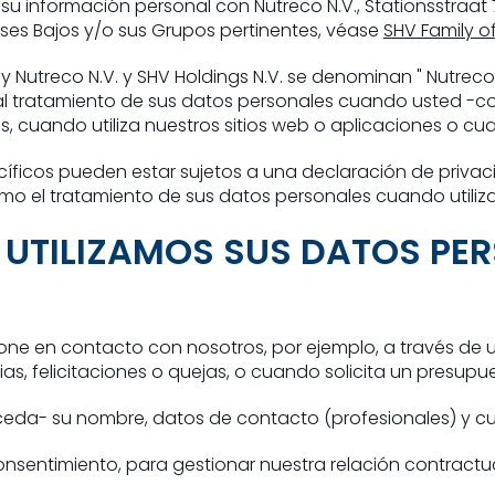
u información personal con Nutreco N.V., Stationsstraat 7
Países Bajos y/o sus Grupos pertinentes, véase
SHV Family o
 Nutreco N.V. y SHV Holdings N.V. se denominan " Nutreco " 
al tratamiento de sus datos personales cuando usted -co
 cuando utiliza nuestros sitios web o aplicaciones o cua
íficos pueden estar sujetos a una declaración de priva
omo el tratamiento de sus datos personales cuando utiliza
UE UTILIZAMOS SUS DATOS PE
ne en contacto con nosotros, por ejemplo, a través de 
s, felicitaciones o quejas, o cuando solicita un presupue
eda- su nombre, datos de contacto (profesionales) y cual
nsentimiento, para gestionar nuestra relación contractu