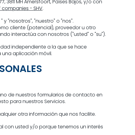
7, 3811 MH Amersfoort, Países Bajos, y/o con
f companies - SHV
.
y "nosotros", "nuestro" o "nos".
mo cliente (potencial), proveedor u otro
ndo interactúa con nosotros ("usted" o "su").
cidad independiente a la que se hace
 una aplicación móvil.
RSONALES
uno de nuestros formularios de contacto en
sto para nuestros Servicios.
quier otra información que nos facilite.
al con usted y/o porque tenemos un interés